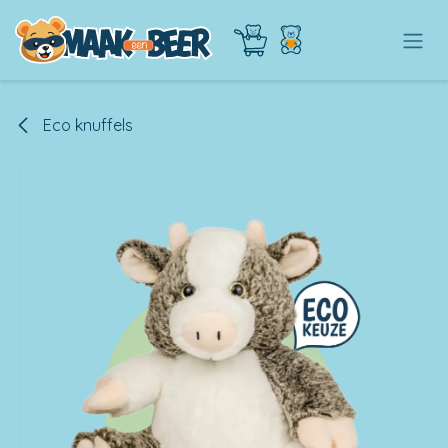
OVERSLAAN NAAR INHOUD
Eco knuffels