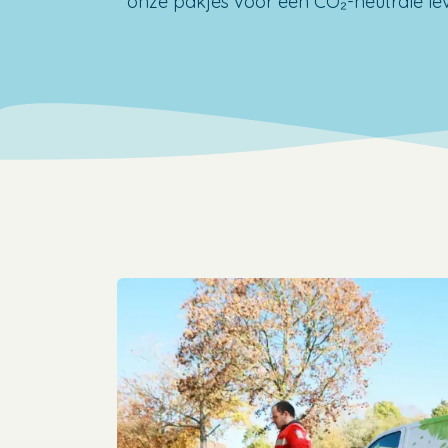
onze pakjes voor een CO₂-neutrale lev