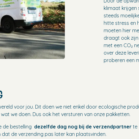
Door de opwar
klimaat krijgen
steeds moeilijk
hitte stress en
moeten hier met
draagt ook zijn
met een CO₂ neu
over deze leve
proberen een m
G
ereld voor jou. Dit doen we niet enkel door ecologische pro
 wat we doen. Dus ook het versturen van onze pakketten.
e de bestelling
dezelfde dag nog bij de verzendpartner
te 
n dat de verzending pas later kan plaatsvinden.