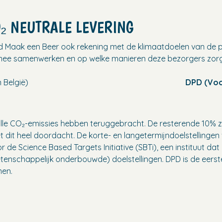
₂ NEUTRALE LEVERING
d Maak een Beer ook rekening met de klimaatdoelen van de p
mee samenwerken en op welke manieren deze bezorgers zorge
 België)
DPD (Voo
an alle CO₂-emissies hebben teruggebracht. De resterende 10%
et dit heel doordacht. De korte- en langetermijndoelstellinge
r de Science Based Targets Initiative (SBTi), een instituut d
etenschappelijk onderbouwde) doelstellingen. DPD is de eerst
men.