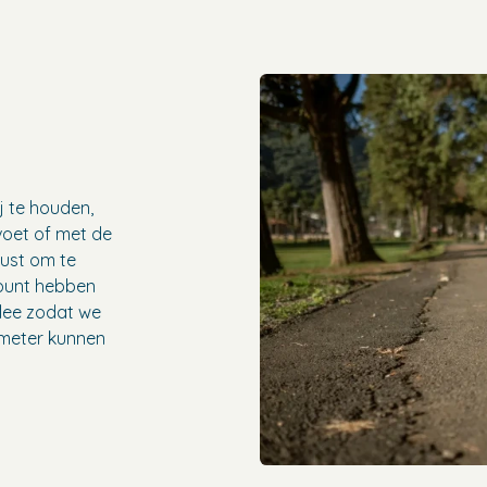
j te houden,
voet of met de
wust om te
punt hebben
rlee zodat we
ometer kunnen