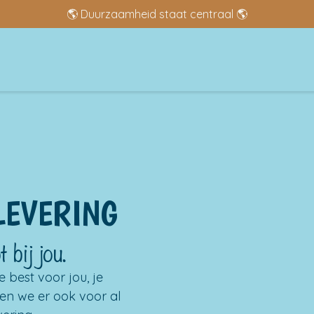
🌎 Duurzaamheid staat centraal 🌎
Welkom
Winkel
Over Ons
Blog
Contact
LEVERING
 bij jou.
 best voor jou, je
en we er ook voor al